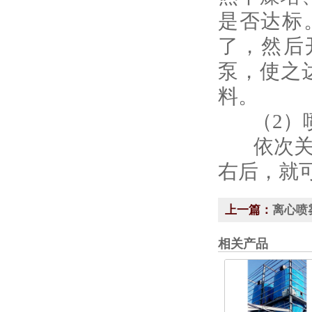
是否达标
了，然后
泵，使之
料。
（2）喷
依次关闭
右后，就
上一篇：
离心喷
相关产品