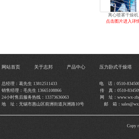
离心喷雾干燥机
点击图片进入详
网站首页
关于志邦
产品中心
压力卧式干燥塔
总经理：葛先生 13812511433 电 ​话：0510-834500
销售经理：毛先生 13665108866 传 ​真：0510-834509
24小时售后服务热线：13373636063 网 ​址：www.wx-zbgzs
地 ​址：无锡市惠山区前洲街道兴洲路10号 邮 ​箱：sales@wxzbgz
Cop