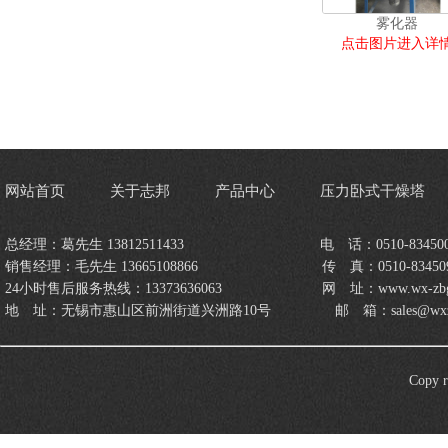
雾化器
点击图片进入详
网站首页
关于志邦
产品中心
压力卧式干燥塔
总经理：葛先生 13812511433 电 ​话：0510-834500
销售经理：毛先生 13665108866 传 ​真：0510-834509
24小时售后服务热线：13373636063 网 ​址：www.wx-zbgzs
地 ​址：无锡市惠山区前洲街道兴洲路10号 邮 ​箱：sales@wxzbgz
Cop