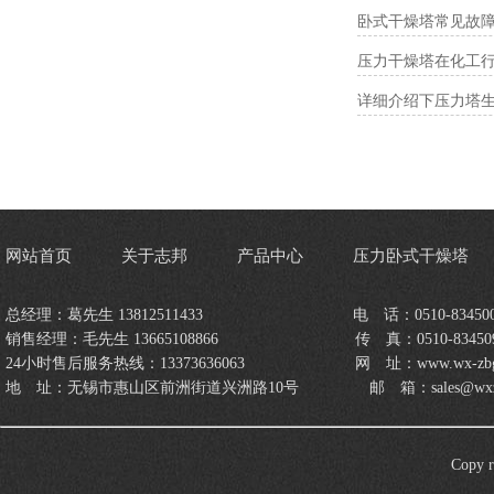
卧式干燥塔常见故
压力干燥塔在化工
详细介绍下压力塔
网站首页
关于志邦
产品中心
压力卧式干燥塔
总经理：葛先生 13812511433 电 ​话：0510-834500
销售经理：毛先生 13665108866 传 ​真：0510-834509
24小时售后服务热线：13373636063 网 ​址：www.wx-zbgzs
地 ​址：无锡市惠山区前洲街道兴洲路10号 邮 ​箱：sales@wxzbgz
Cop